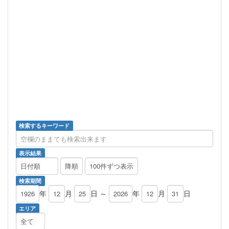
検索するキーワード
表示結果
検索期間
年
月
日 ～
年
月
日
エリア