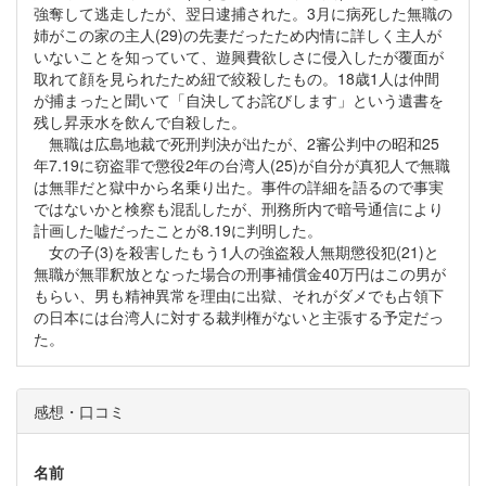
強奪して逃走したが、翌日逮捕された。3月に病死した無職の
姉がこの家の主人(29)の先妻だったため内情に詳しく主人が
いないことを知っていて、遊興費欲しさに侵入したが覆面が
取れて顔を見られたため紐で絞殺したもの。18歳1人は仲間
が捕まったと聞いて「自決してお詫びします」という遺書を
残し昇汞水を飲んで自殺した。
無職は広島地裁で死刑判決が出たが、2審公判中の昭和25
年7.19に窃盗罪で懲役2年の台湾人(25)が自分が真犯人で無職
は無罪だと獄中から名乗り出た。事件の詳細を語るので事実
ではないかと検察も混乱したが、刑務所内で暗号通信により
計画した嘘だったことが8.19に判明した。
女の子(3)を殺害したもう1人の強盗殺人無期懲役犯(21)と
無職が無罪釈放となった場合の刑事補償金40万円はこの男が
もらい、男も精神異常を理由に出獄、それがダメでも占領下
の日本には台湾人に対する裁判権がないと主張する予定だっ
た。
感想・口コミ
名前