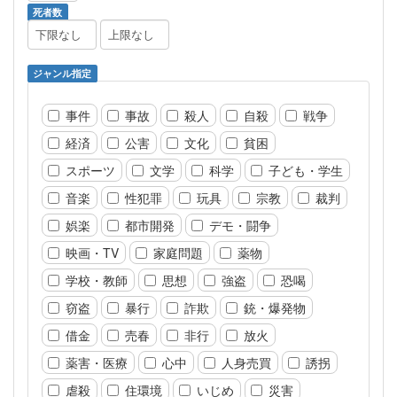
死者数
ジャンル指定
事件
事故
殺人
自殺
戦争
経済
公害
文化
貧困
スポーツ
文学
科学
子ども・学生
音楽
性犯罪
玩具
宗教
裁判
娯楽
都市開発
デモ・闘争
映画・TV
家庭問題
薬物
学校・教師
思想
強盗
恐喝
窃盗
暴行
詐欺
銃・爆発物
借金
売春
非行
放火
薬害・医療
心中
人身売買
誘拐
虐殺
住環境
いじめ
災害