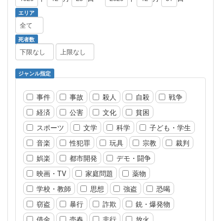
エリア
死者数
ジャンル指定
事件
事故
殺人
自殺
戦争
経済
公害
文化
貧困
スポーツ
文学
科学
子ども・学生
音楽
性犯罪
玩具
宗教
裁判
娯楽
都市開発
デモ・闘争
映画・TV
家庭問題
薬物
学校・教師
思想
強盗
恐喝
窃盗
暴行
詐欺
銃・爆発物
借金
売春
非行
放火