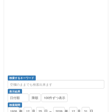
検索するキーワード
表示結果
検索期間
年
月
日 ～
年
月
日