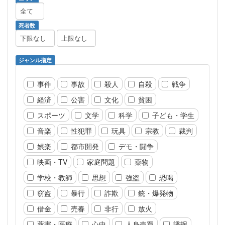
死者数
ジャンル指定
事件
事故
殺人
自殺
戦争
経済
公害
文化
貧困
スポーツ
文学
科学
子ども・学生
音楽
性犯罪
玩具
宗教
裁判
娯楽
都市開発
デモ・闘争
映画・TV
家庭問題
薬物
学校・教師
思想
強盗
恐喝
窃盗
暴行
詐欺
銃・爆発物
借金
売春
非行
放火
薬害・医療
心中
人身売買
誘拐