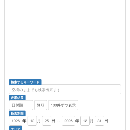
検索するキーワード
表示結果
検索期間
年
月
日 ～
年
月
日
エリア