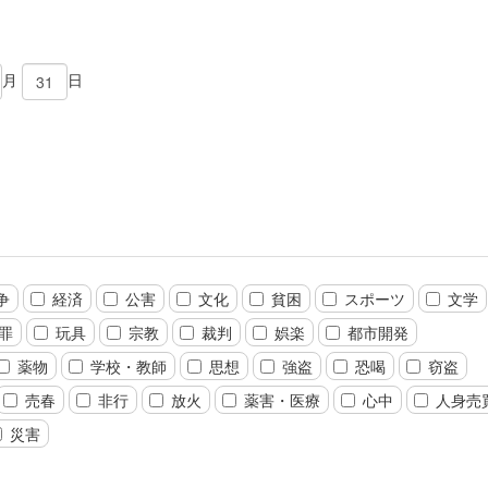
月
日
争
経済
公害
文化
貧困
スポーツ
文学
罪
玩具
宗教
裁判
娯楽
都市開発
薬物
学校・教師
思想
強盗
恐喝
窃盗
売春
非行
放火
薬害・医療
心中
人身売
災害