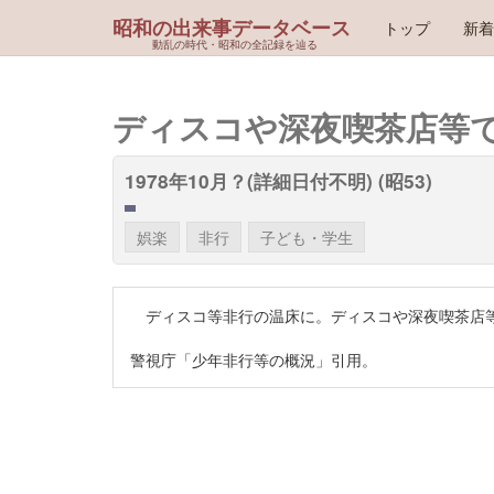
昭和の出来事データベース
トップ
新着
動乱の時代・昭和の全記録を辿る
ディスコや深夜喫茶店等で
1978年10月？(詳細日付不明) (昭53)
娯楽
非行
子ども・学生
ディスコ等非行の温床に。ディスコや深夜喫茶店等
警視庁「少年非行等の概況」引用。