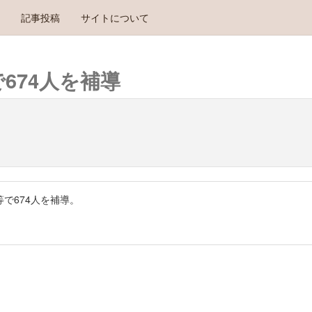
記事投稿
サイトについて
674人を補導
で674人を補導。