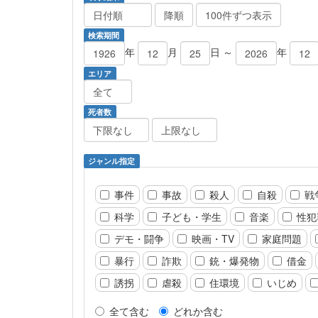
検索期間
年
月
日 ～
年
エリア
死者数
ジャンル指定
事件
事故
殺人
自殺
戦
科学
子ども・学生
音楽
性犯
デモ・闘争
映画・TV
家庭問題
暴行
詐欺
銃・爆発物
借金
誘拐
虐殺
住環境
いじめ
全て含む
どれか含む