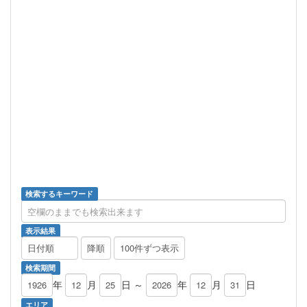
検索するキーワード
表示結果
検索期間
年
月
日 ～
年
月
日
エリア