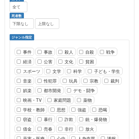
死者数
ジャンル指定
事件
事故
殺人
自殺
戦争
経済
公害
文化
貧困
スポーツ
文学
科学
子ども・学生
音楽
性犯罪
玩具
宗教
裁判
娯楽
都市開発
デモ・闘争
映画・TV
家庭問題
薬物
学校・教師
思想
強盗
恐喝
窃盗
暴行
詐欺
銃・爆発物
借金
売春
非行
放火
薬害・医療
心中
人身売買
誘拐