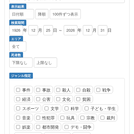
表示結果
検索期間
年
月
日 ～
年
月
日
エリア
死者数
ジャンル指定
事件
事故
殺人
自殺
戦争
経済
公害
文化
貧困
スポーツ
文学
科学
子ども・学生
音楽
性犯罪
玩具
宗教
裁判
娯楽
都市開発
デモ・闘争