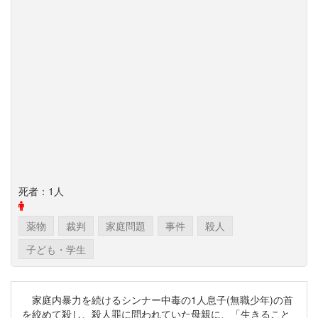
死者：1人
薬物
裁判
家庭問題
事件
殺人
子ども・学生
家庭内暴力を続けるシンナー中毒の1人息子(無職少年)の首
を絞めて殺し、殺人罪に問われていた母親に、「生きること