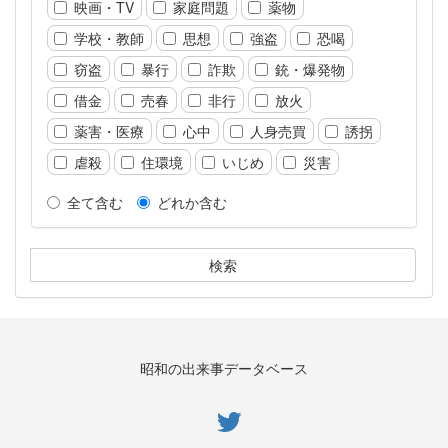
映画・TV
家庭問題
薬物
学校・教師
思想
強盗
恐喝
窃盗
暴行
詐欺
銃・爆発物
借金
売春
非行
放火
薬害・医療
心中
人身売買
誘拐
虐殺
住環境
いじめ
災害
全て含む
どれか含む
昭和の出来事データベース