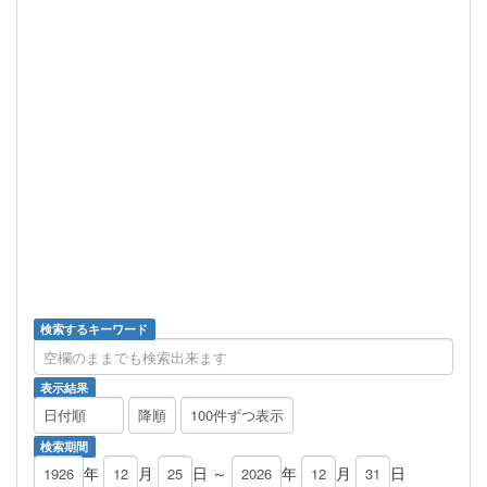
検索するキーワード
表示結果
検索期間
年
月
日 ～
年
月
日