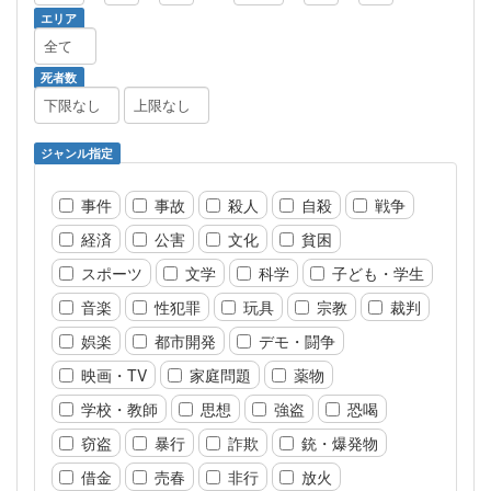
エリア
死者数
ジャンル指定
事件
事故
殺人
自殺
戦争
経済
公害
文化
貧困
スポーツ
文学
科学
子ども・学生
音楽
性犯罪
玩具
宗教
裁判
娯楽
都市開発
デモ・闘争
映画・TV
家庭問題
薬物
学校・教師
思想
強盗
恐喝
窃盗
暴行
詐欺
銃・爆発物
借金
売春
非行
放火