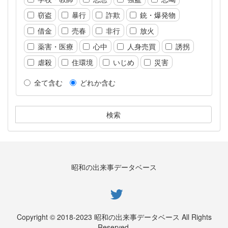
窃盗
暴行
詐欺
銃・爆発物
借金
売春
非行
放火
薬害・医療
心中
人身売買
誘拐
虐殺
住環境
いじめ
災害
全て含む
どれか含む
昭和の出来事データベース
Copyright © 2018-2023 昭和の出来事データベース All Rights
Reserved.