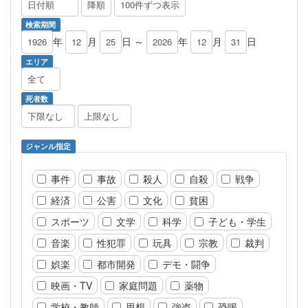
検索期間
年
月
日 ～
年
月
日
エリア
死者数
ジャンル指定
事件
事故
殺人
自殺
戦争
経済
公害
文化
貧困
スポーツ
文学
科学
子ども・学生
音楽
性犯罪
玩具
宗教
裁判
娯楽
都市開発
デモ・闘争
映画・TV
家庭問題
薬物
学校・教師
思想
強盗
恐喝