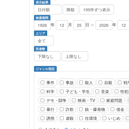
表示結果
検索期間
年
月
日 ～
年
エリア
死者数
ジャンル指定
事件
事故
殺人
自殺
戦
科学
子ども・学生
音楽
性犯
デモ・闘争
映画・TV
家庭問題
暴行
詐欺
銃・爆発物
借金
誘拐
虐殺
住環境
いじめ