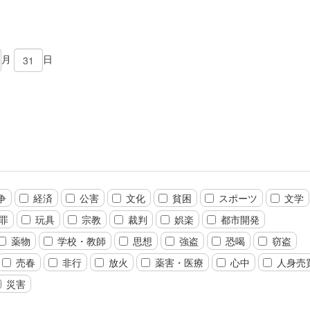
月
日
争
経済
公害
文化
貧困
スポーツ
文学
罪
玩具
宗教
裁判
娯楽
都市開発
薬物
学校・教師
思想
強盗
恐喝
窃盗
売春
非行
放火
薬害・医療
心中
人身売
災害