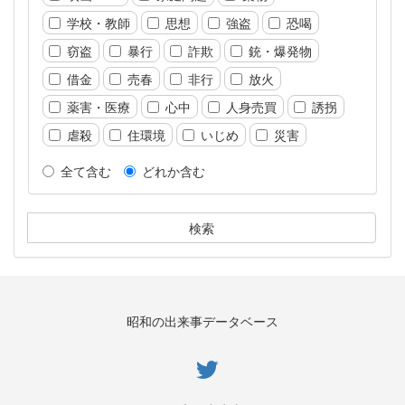
学校・教師
思想
強盗
恐喝
窃盗
暴行
詐欺
銃・爆発物
借金
売春
非行
放火
薬害・医療
心中
人身売買
誘拐
虐殺
住環境
いじめ
災害
全て含む
どれか含む
昭和の出来事データベース