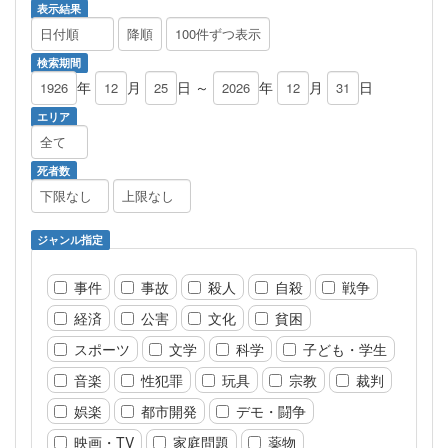
表示結果
検索期間
年
月
日 ～
年
月
日
エリア
死者数
ジャンル指定
事件
事故
殺人
自殺
戦争
経済
公害
文化
貧困
スポーツ
文学
科学
子ども・学生
音楽
性犯罪
玩具
宗教
裁判
娯楽
都市開発
デモ・闘争
映画・TV
家庭問題
薬物