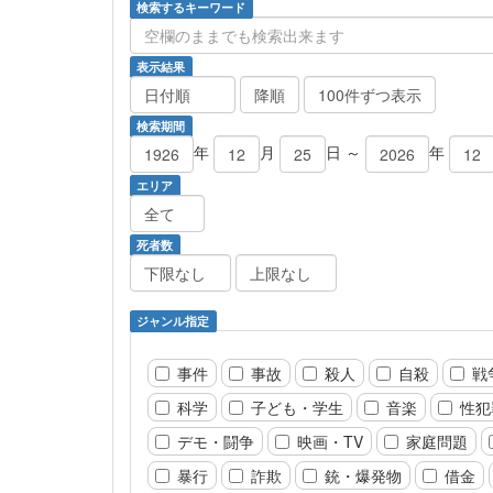
検索するキーワード
表示結果
検索期間
年
月
日 ～
年
エリア
死者数
ジャンル指定
事件
事故
殺人
自殺
戦
科学
子ども・学生
音楽
性犯
デモ・闘争
映画・TV
家庭問題
暴行
詐欺
銃・爆発物
借金