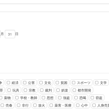
月
日
争
経済
公害
文化
貧困
スポーツ
文学
罪
玩具
宗教
裁判
娯楽
都市開発
薬物
学校・教師
思想
強盗
恐喝
窃盗
売春
非行
放火
薬害・医療
心中
人身売