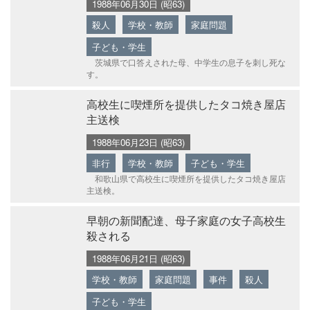
1988年06月30日 (昭63)
殺人
学校・教師
家庭問題
子ども・学生
茨城県で口答えされた母、中学生の息子を刺し死な
す。
高校生に喫煙所を提供したタコ焼き屋店
主送検
1988年06月23日 (昭63)
非行
学校・教師
子ども・学生
和歌山県で高校生に喫煙所を提供したタコ焼き屋店
主送検。
早朝の新聞配達、母子家庭の女子高校生
殺される
1988年06月21日 (昭63)
学校・教師
家庭問題
事件
殺人
子ども・学生