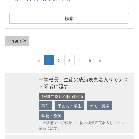
全1901件
«
1
2
3
4
5
»
中学校長、生徒の成績表実名入りでテス
ト業者に流す
1988年12月23日 (昭63)
事件
子ども・学生
デモ・闘争
学校・教師
大阪府で中学校長、生徒の成績表実名入りでテスト
業者に流す。