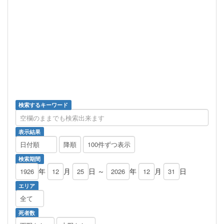
検索するキーワード
表示結果
検索期間
年
月
日 ～
年
月
日
エリア
死者数