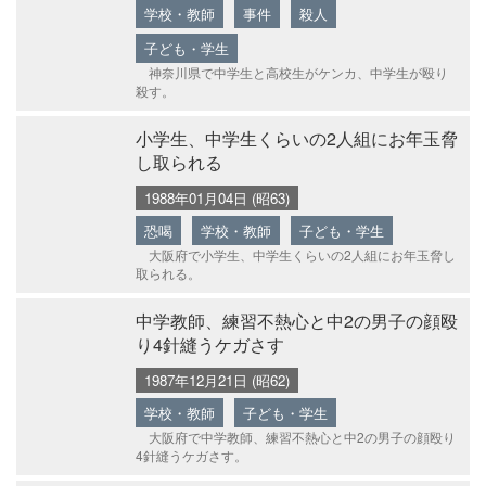
学校・教師
事件
殺人
子ども・学生
神奈川県で中学生と高校生がケンカ、中学生が殴り
殺す。
小学生、中学生くらいの2人組にお年玉脅
し取られる
1988年01月04日 (昭63)
恐喝
学校・教師
子ども・学生
大阪府で小学生、中学生くらいの2人組にお年玉脅し
取られる。
中学教師、練習不熱心と中2の男子の顔殴
り4針縫うケガさす
1987年12月21日 (昭62)
学校・教師
子ども・学生
大阪府で中学教師、練習不熱心と中2の男子の顔殴り
4針縫うケガさす。