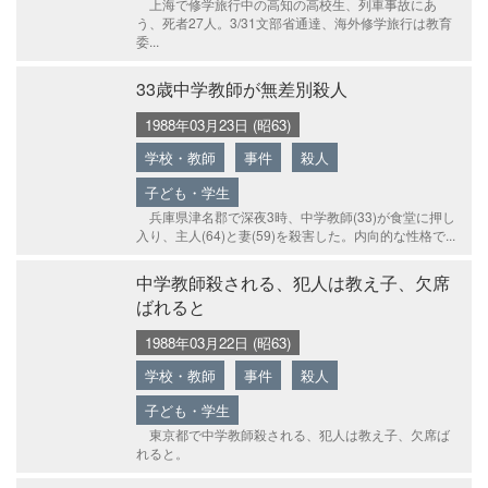
上海で修学旅行中の高知の高校生、列車事故にあ
う、死者27人。3/31文部省通達、海外修学旅行は教育
委...
33歳中学教師が無差別殺人
1988年03月23日 (昭63)
学校・教師
事件
殺人
子ども・学生
兵庫県津名郡で深夜3時、中学教師(33)が食堂に押し
入り、主人(64)と妻(59)を殺害した。内向的な性格で...
中学教師殺される、犯人は教え子、欠席
ばれると
1988年03月22日 (昭63)
学校・教師
事件
殺人
子ども・学生
東京都で中学教師殺される、犯人は教え子、欠席ば
れると。