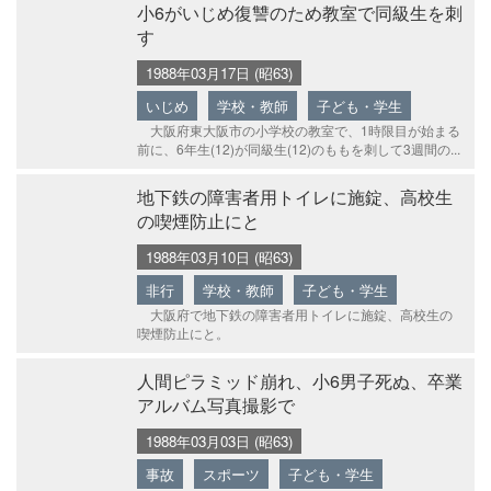
小6がいじめ復讐のため教室で同級生を刺
す
1988年03月17日 (昭63)
いじめ
学校・教師
子ども・学生
大阪府東大阪市の小学校の教室で、1時限目が始まる
前に、6年生(12)が同級生(12)のももを刺して3週間の...
地下鉄の障害者用トイレに施錠、高校生
の喫煙防止にと
1988年03月10日 (昭63)
非行
学校・教師
子ども・学生
大阪府で地下鉄の障害者用トイレに施錠、高校生の
喫煙防止にと。
人間ピラミッド崩れ、小6男子死ぬ、卒業
アルバム写真撮影で
1988年03月03日 (昭63)
事故
スポーツ
子ども・学生