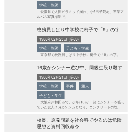
学校・教師
愛媛県で人間ピラミッド崩れ、小6男子死ぬ、卒業ア
ルバム写真撮影で。
校務員しばり中学校に椅子で「9」の字
1988年02月25日 (昭63)
学校・教師
子ども・学生
東京都で校務員しばり中学校に椅子で「9」の字。
16歳がシンナー遊び中、同級生殴り殺す
1988年02月21日 (昭63)
学校・教師
事件
殺人
子ども・学生
大阪府岸和田市で、少年(16)が一緒にシンナーを吸っ
ていた友人(16)とケンカとなり、コンクリートの塊...
校長、原発問題を社会科でやるのは危険
思想と資料回収命令