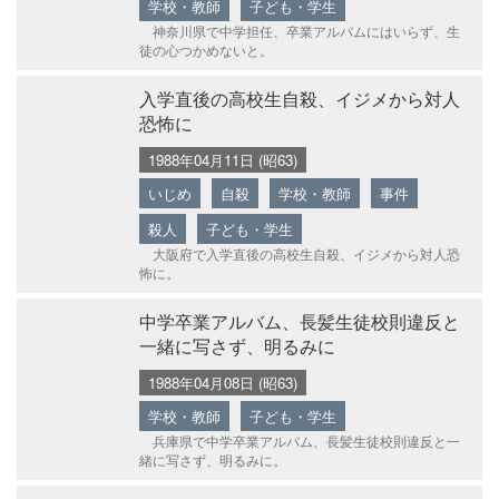
学校・教師
子ども・学生
神奈川県で中学担任、卒業アルバムにはいらず、生
徒の心つかめないと。
入学直後の高校生自殺、イジメから対人
恐怖に
1988年04月11日 (昭63)
いじめ
自殺
学校・教師
事件
殺人
子ども・学生
大阪府で入学直後の高校生自殺、イジメから対人恐
怖に。
中学卒業アルバム、長髪生徒校則違反と
一緒に写さず、明るみに
1988年04月08日 (昭63)
学校・教師
子ども・学生
兵庫県で中学卒業アルバム、長髪生徒校則違反と一
緒に写さず、明るみに。