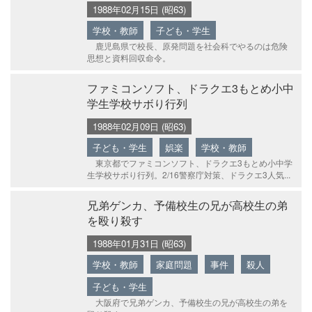
1988年02月15日 (昭63)
学校・教師
子ども・学生
鹿児島県で校長、原発問題を社会科でやるのは危険
思想と資料回収命令。
ファミコンソフト、ドラクエ3もとめ小中
学生学校サボり行列
1988年02月09日 (昭63)
子ども・学生
娯楽
学校・教師
東京都でファミコンソフト、ドラクエ3もとめ小中学
生学校サボり行列。2/16警察庁対策、ドラクエ3人気...
兄弟ゲンカ、予備校生の兄が高校生の弟
を殴り殺す
1988年01月31日 (昭63)
学校・教師
家庭問題
事件
殺人
子ども・学生
大阪府で兄弟ゲンカ、予備校生の兄が高校生の弟を