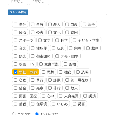
ジャンル指定
事件
事故
殺人
自殺
戦争
経済
公害
文化
貧困
スポーツ
文学
科学
子ども・学生
音楽
性犯罪
玩具
宗教
裁判
娯楽
都市開発
デモ・闘争
映画・TV
家庭問題
薬物
学校・教師
思想
強盗
恐喝
窃盗
暴行
詐欺
銃・爆発物
借金
売春
非行
放火
薬害・医療
心中
人身売買
誘拐
虐殺
住環境
いじめ
災害
全て含む
どれか含む