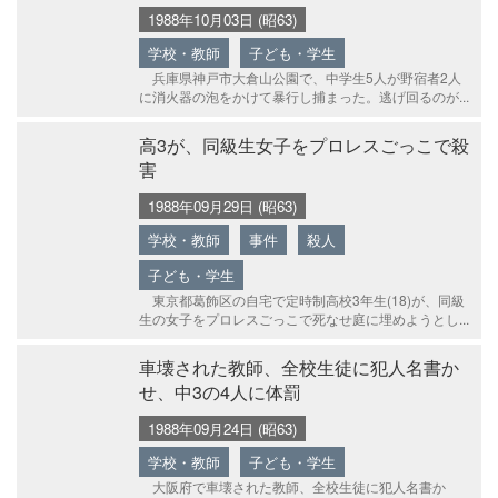
1988年10月03日 (昭63)
学校・教師
子ども・学生
兵庫県神戸市大倉山公園で、中学生5人が野宿者2人
に消火器の泡をかけて暴行し捕まった。逃げ回るのが...
高3が、同級生女子をプロレスごっこで殺
害
1988年09月29日 (昭63)
学校・教師
事件
殺人
子ども・学生
東京都葛飾区の自宅で定時制高校3年生(18)が、同級
生の女子をプロレスごっこで死なせ庭に埋めようとし...
車壊された教師、全校生徒に犯人名書か
せ、中3の4人に体罰
1988年09月24日 (昭63)
学校・教師
子ども・学生
大阪府で車壊された教師、全校生徒に犯人名書か