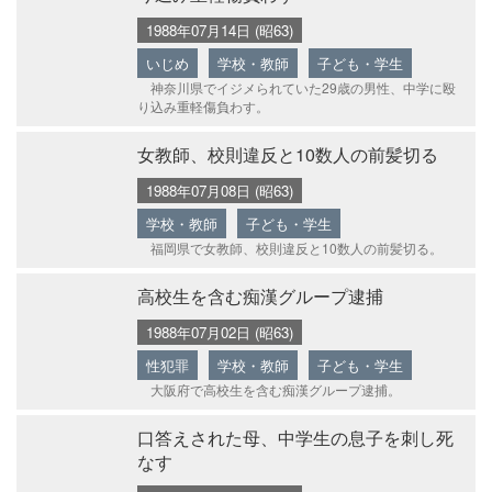
1988年07月14日 (昭63)
いじめ
学校・教師
子ども・学生
神奈川県でイジメられていた29歳の男性、中学に殴
り込み重軽傷負わす。
女教師、校則違反と10数人の前髪切る
1988年07月08日 (昭63)
学校・教師
子ども・学生
福岡県で女教師、校則違反と10数人の前髪切る。
高校生を含む痴漢グループ逮捕
1988年07月02日 (昭63)
性犯罪
学校・教師
子ども・学生
大阪府で高校生を含む痴漢グループ逮捕。
口答えされた母、中学生の息子を刺し死
なす