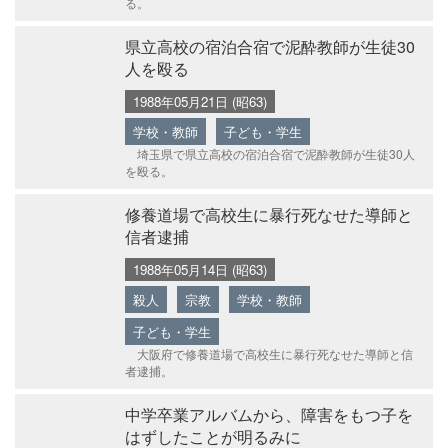
る。
県立高校の宿泊合宿で泥酔教師が生徒30
人を殴る
1988年05月21日 (昭63)
学校・教師
子ども・学生
埼玉県で県立高校の宿泊合宿で泥酔教師が生徒30人
を殴る。
修養道場で高校生に暴行死なせた導師と
信者逮捕
1988年05月14日 (昭63)
殺人
宗教
学校・教師
子ども・学生
大阪府で修養道場で高校生に暴行死なせた導師と信
者逮捕。
中学卒業アルバムから、障害をもつ子を
はずしたことが明るみに