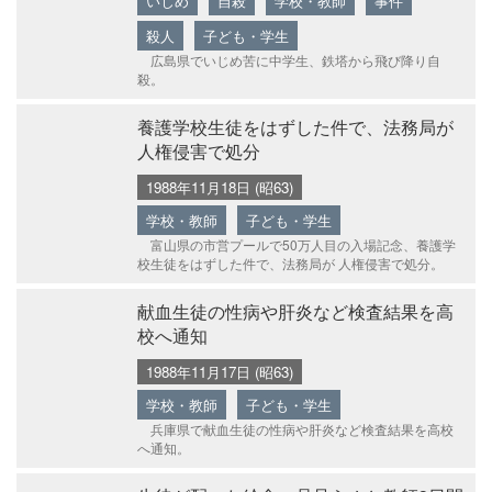
いじめ
自殺
学校・教師
事件
殺人
子ども・学生
広島県でいじめ苦に中学生、鉄塔から飛び降り自
殺。
養護学校生徒をはずした件で、法務局が
人権侵害で処分
1988年11月18日 (昭63)
学校・教師
子ども・学生
富山県の市営プールで50万人目の入場記念、養護学
校生徒をはずした件で、法務局が 人権侵害で処分。
献血生徒の性病や肝炎など検査結果を高
校へ通知
1988年11月17日 (昭63)
学校・教師
子ども・学生
兵庫県で献血生徒の性病や肝炎など検査結果を高校
へ通知。